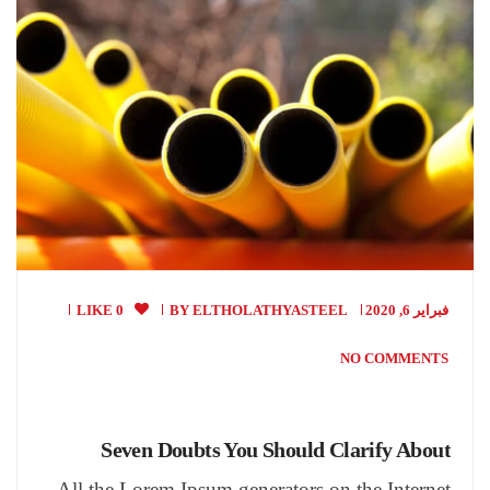
فبراير 6, 2020
ELTHOLATHYASTEEL
BY
0 LIKE
NO COMMENTS
Seven Doubts You Should Clarify About
All the Lorem Ipsum generators on the Internet